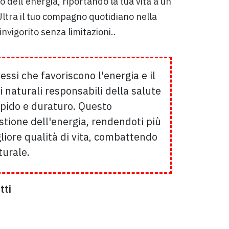
 dell'energia, riportando la tua vita a un
ha Ultra il tuo compagno quotidiano nella
rinvigorito senza limitazioni..
ssi che favoriscono l'energia e il
naturali responsabili della salute
apido e duraturo. Questo
stione dell'energia, rendendoti più
gliore qualità di vita, combattendo
turale.
tti