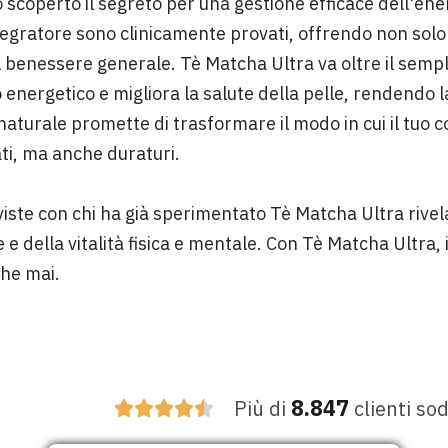
coperto il segreto per una gestione efficace dell'energ
 integratore sono clinicamente provati, offrendo non sol
benessere generale. Tè Matcha Ultra va oltre il sempl
 energetico e migliora la salute della pelle, rendendo 
naturale promette di trasformare il modo in cui il tuo 
ati, ma anche duraturi.
rviste con chi ha già sperimentato Tè Matcha Ultra rive
della vitalità fisica e mentale. Con Tè Matcha Ultra, i
che mai.
8.847
Più di
clienti sod




