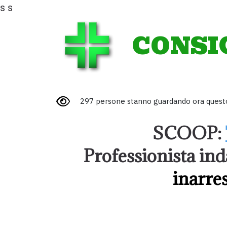
s
s
CONSI
297 persone stanno guardando ora questo
SCOOP:
Professionista 
inarre