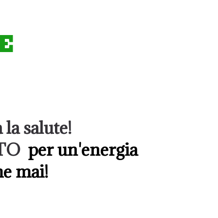
E
 la salute!
RETO
per un'energia
he mai!